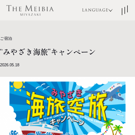
LANGUAGE
JA
EN
KO
ご宿泊
ZH-CN
“みやざき海旅”キャンペーン
TOP
コンセプト
ZH-TW
2026.05.18
宿泊
レストラン
ブライダル
宴会・パーティ
アクセス
よくある質問
インフォメーション
お問い合わせ