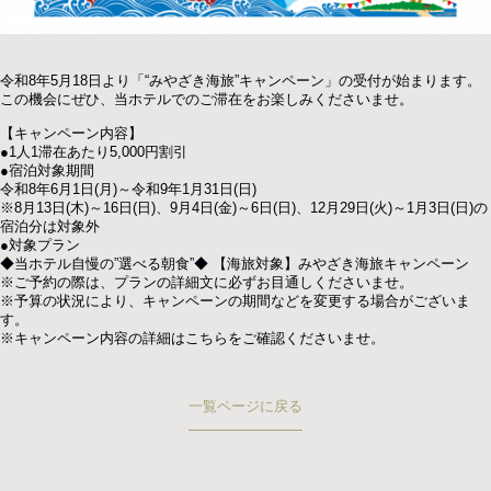
オンラインショップ
令和8年5月18日より「“みやざき海旅”キャンペーン」の受付が始まります。
この機会にぜひ、当ホテルでのご滞在をお楽しみくださいませ。
【キャンペーン内容】
●1人1滞在あたり5,000円割引
ご予約・お問い合わせ
●宿泊対象期間
令和8年6月1日(月)～令和9年1月31日(日)
TEL.
0985-73-8888
※8月13日(木)～16日(日)、9月4日(金)～6日(日)、12月29日(火)～1月3日(日)の
宿泊分は対象外
●対象プラン
お電話受付時間 10:00〜20:00
◆当ホテル自慢の”選べる朝食”◆ 【海旅対象】みやざき海旅キャンペーン
※ご予約の際は、プランの詳細文に必ずお目通しくださいませ。
※予算の状況により、キャンペーンの期間などを変更する場合がございま
す。
※キャンペーン内容の詳細は
こちら
をご確認くださいませ。
ご予約はこちら
一覧ページに戻る