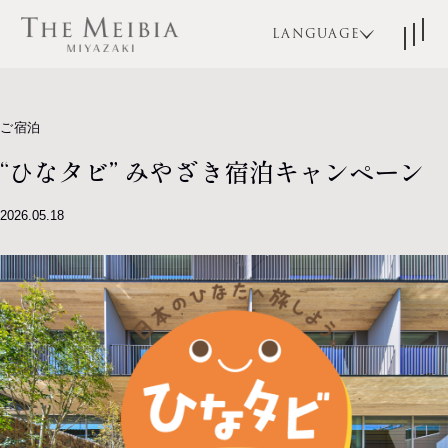
LANGUAGE
JA
EN
KO
ご宿泊
ZH-CN
“ひなタビ” みやざき宿泊キャンペーン
TOP
コンセプト
ZH-TW
2026.05.18
宿泊
レストラン
ブライダル
宴会・パーティ
アクセス
よくある質問
インフォメーション
お問い合わせ