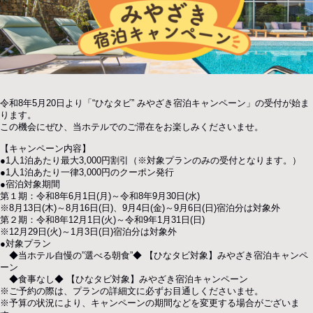
オンラインショップ
ご予約・お問い合わせ
令和8年5月20日より「“ひなタビ” みやざき宿泊キャンペーン」の受付が始ま
ります。
TEL.
0985-73-8888
この機会にぜひ、当ホテルでのご滞在をお楽しみくださいませ。
【キャンペーン内容】
●1人1泊あたり最大3,000円割引（※対象プランのみの受付となります。）
お電話受付時間 10:00〜20:00
●1人1泊あたり一律3,000円のクーポン発行
●宿泊対象期間
第１期：令和8年6月1日(月)～令和8年9月30日(水)
※8月13日(木)～8月16日(日)、9月4日(金)～9月6日(日)宿泊分は対象外
ご予約はこちら
第２期：令和8年12月1日(火)～令和9年1月31日(日)
※12月29日(火)～1月3日(日)宿泊分は対象外
●対象プラン
◆当ホテル自慢の”選べる朝食”◆ 【ひなタビ対象】みやざき宿泊キャンペ
ーン
◆食事なし◆ 【ひなタビ対象】みやざき宿泊キャンペーン
※ご予約の際は、プランの詳細文に必ずお目通しくださいませ。
※予算の状況により、キャンペーンの期間などを変更する場合がございま