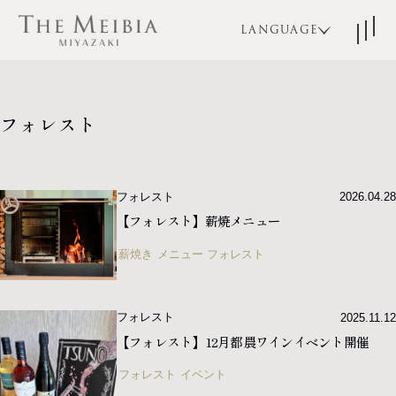
LANGUAGE
JA
EN
KO
フォレスト
ZH-CN
TOP
コンセプト
ZH-TW
フォレスト
2026.04.28
宿泊
レストラン
【フォレスト】薪焼メニュー
薪焼き
メニュー
フォレスト
ブライダル
宴会・パーティ
アクセス
よくある質問
フォレスト
2025.11.12
【フォレスト】12月都農ワインイベント開催
インフォメーション
お問い合わせ
フォレスト
イベント